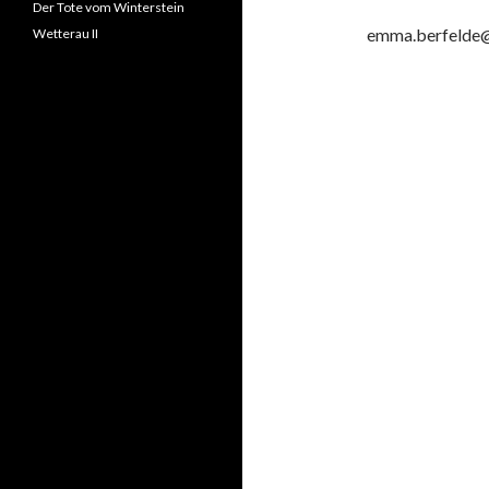
Der Tote vom Winterstein
emma.berfelde@
Wetterau II